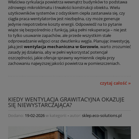
Właściwa cyrkulacja powietrza wewnątrz budynków to podstawa
zdrowego mikroklimatu i trwałości konstrukcji obiektu. Wielu
użytkowników systemów z odzyskiem ciepła zastanawia się, czy
ciągła praca wentylatorów jest niezbędna, czy może generuje
jedynie niepotrzebne koszty energii. Odpowiedź na to pytanie
wiąże się bezpośrednio z funkcją, jaką pełni rekuperacja – nie jest
to tylko usuwanie zapachów, ale przede wszystkim stałe
odprowadzanie wilgoci oraz dwutlenku węgla. Planując inwestycję,
jaką jest
wentylacja mechaniczna w Gorzowie
, warto zrozumieć
zasady jej działania, aby w pełni wykorzystać potencjał
oszczędności, jakie oferuje sprawny wymiennik ciepła przy
zachowaniu najwyższej jakości powietrza w pomieszczeniach.
czytaj całość »
KIEDY WENTYLACJA GRAWITACYJNA OKAZUJE
SIĘ NIEWYSTARCZAJĄCA?
Dodano:
19-02-2026
w kategorii:
-
autor:
sklep.eco-solutions.pl