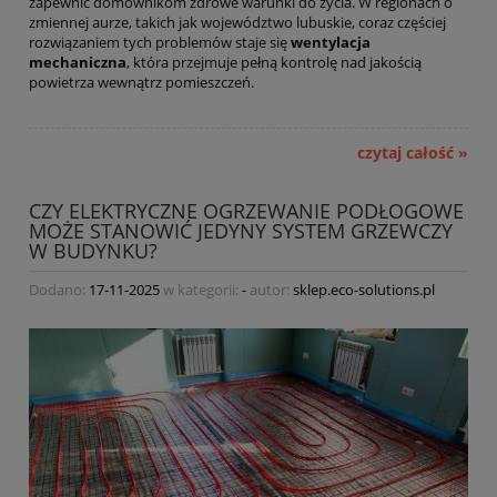
zapewnić domownikom zdrowe warunki do życia. W regionach o
zmiennej aurze, takich jak województwo lubuskie, coraz częściej
rozwiązaniem tych problemów staje się
wentylacja
mechaniczna
, która przejmuje pełną kontrolę nad jakością
powietrza wewnątrz pomieszczeń.
czytaj całość »
CZY ELEKTRYCZNE OGRZEWANIE PODŁOGOWE
MOŻE STANOWIĆ JEDYNY SYSTEM GRZEWCZY
W BUDYNKU?
Dodano:
17-11-2025
w kategorii:
-
autor:
sklep.eco-solutions.pl