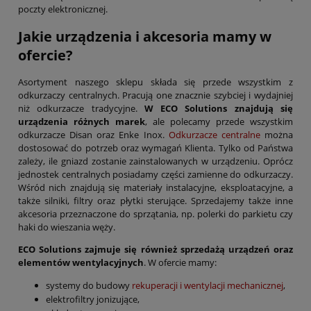
poczty elektronicznej.
Jakie urządzenia i akcesoria mamy w
ofercie?
Asortyment naszego sklepu składa się przede wszystkim z
odkurzaczy centralnych. Pracują one znacznie szybciej i wydajniej
niż odkurzacze tradycyjne.
W ECO Solutions znajdują się
urządzenia różnych marek
, ale polecamy przede wszystkim
odkurzacze Disan oraz Enke Inox.
Odkurzacze centralne
można
dostosować do potrzeb oraz wymagań Klienta. Tylko od Państwa
zależy, ile gniazd zostanie zainstalowanych w urządzeniu. Oprócz
jednostek centralnych posiadamy części zamienne do odkurzaczy.
Wśród nich znajdują się materiały instalacyjne, eksploatacyjne, a
także silniki, filtry oraz płytki sterujące. Sprzedajemy także inne
akcesoria przeznaczone do sprzątania, np. polerki do parkietu czy
haki do wieszania węży.
ECO Solutions zajmuje się również sprzedażą urządzeń oraz
elementów wentylacyjnych
. W ofercie mamy:
systemy do budowy
rekuperacji i wentylacji mechanicznej
,
elektrofiltry jonizujące,