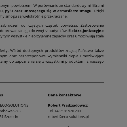
yszczonym powietrzem. W porównaniu ze standardowymi filtrami
urzu, pyłu oraz unoszącego się w atmosferze smogu
. Dzięki
my smogu są wielokrotnie przekraczane.
ę zabrudzeń od czystych cząstek powietrza. Zastosowanie
trza doprowadzanego do wnętrz budynków.
Elektro-jonizacyjne
zy tym wszystkie nieprzyjemne zapachy oraz umożliwiają stałe
j oferty. Wśród dostępnych produktów znajdą Państwo także
nym oraz bezprzeponowe wymienniki ciepła umożliwiające
szamy do zapoznania się z wszystkimi produktami z naszego
es
Dane kontaktowe
ECO-SOLUTIONS
Robert Pradziadowicz
Grabowa 9/U2
Tel.
+48 536 920 200
61 Szczecin
robert@eco-solutions.pl