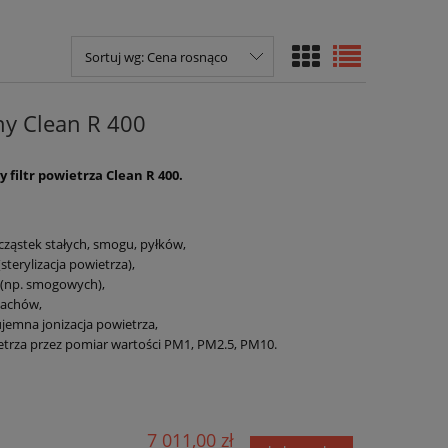
Sortuj wg:
Cena rosnąco
jny Clean R 400
filtr powietrza Clean R 400.
 cząstek stałych, smogu, pyłków,
(sterylizacja powietrza),
 (np. smogowych),
pachów,
emna jonizacja powietrza,
trza przez pomiar wartości PM1, PM2.5, PM10.
7 011,00 zł