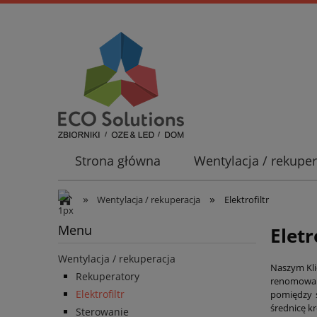
Strona główna
Wentylacja / rekuper
Promocje
»
»
Wentylacja / rekuperacja
Elektrofiltr
Menu
Eletr
Wentylacja / rekuperacja
Naszym Kli
Rekuperatory
renomowan
Elektrofiltr
pomiędzy 
średnicę k
Sterowanie