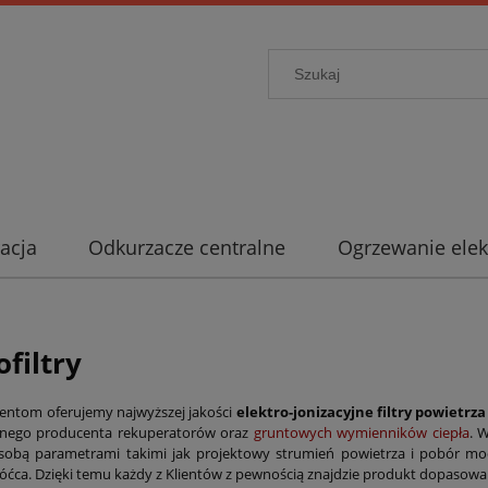
acja
Odkurzacze centralne
Ogrzewanie elek
ofiltry
entom oferujemy najwyższej jakości
elektro-jonizacyjne filtry powietrza 
ego producenta rekuperatorów oraz
gruntowych wymienników ciepła
. 
sobą parametrami takimi jak projektowy strumień powietrza i pobór mo
róćca. Dzięki temu każdy z Klientów z pewnością znajdzie produkt dopasow