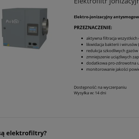
Elektrofiltr jonizacy
Elektro-jonizacyjny antysmogowy 
PRZEZNACZENIE:
aktywna filtracja wszystkich
likwidacja bakterii i wirusów 
redukcja szkodliwych gazów
zmniejszenie uciążliwych za
dodatkowa pro-zdrowotna uj
monitorowanie jakości powie
Dostępność:
na wyczerpaniu
Wysyłka w:
14 dni
ą elektrofiltry?