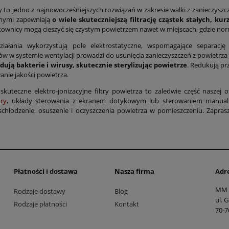
try to jedno z najnowocześniejszych rozwiązań w zakresie walki z zaniecz
nymi zapewniają
o wiele skuteczniejszą filtrację cząstek stałych, k
ownicy mogą cieszyć się czystym powietrzem nawet w miejscach, gdzie nor
ziałania wykorzystują pole elektrostatyczne, wspomagające separacj
trów w systemie wentylacji prowadzi do usunięcia zanieczyszczeń z powie
widują bakterie i wirusy, skutecznie sterylizując powietrze
. Redukują pr
nie jakości powietrza.
skuteczne elektro-jonizacyjne filtry powietrza to zaledwie część nasze
ry
, układy sterowania z ekranem dotykowym lub sterowaniem manual
schłodzenie, osuszenie i oczyszczenia powietrza w pomieszczeniu. Zapra
Płatności i dostawa
Nasza firma
Adr
MM 
Rodzaje dostawy
Blog
ul. 
Rodzaje płatności
Kontakt
70-7