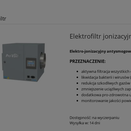
ltr
Elektrofiltr jonizacy
Elektro-jonizacyjny antysmogowy 
PRZEZNACZENIE:
aktywna filtracja wszystkich
likwidacja bakterii i wirusów 
redukcja szkodliwych gazów
zmniejszenie uciążliwych za
dodatkowa pro-zdrowotna uj
monitorowanie jakości powie
Dostępność:
na wyczerpaniu
Wysyłka w:
14 dni