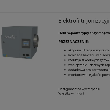
Elektrofiltr jonizacy
Elektro-jonizacyjny antysmogowy 
PRZEZNACZENIE:
aktywna filtracja wszystkich
likwidacja bakterii i wirusów 
redukcja szkodliwych gazów
zmniejszenie uciążliwych za
dodatkowa pro-zdrowotna uj
monitorowanie jakości powie
Dostępność:
na wyczerpaniu
Wysyłka w:
14 dni