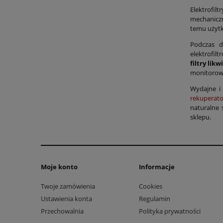
Elektrofil
mechanicz
temu użytk
Podczas d
elektrofil
filtry lik
monitorowa
Wydajne i 
rekuperato
naturalne 
sklepu.
Moje konto
Informacje
Twoje zamówienia
Cookies
Ustawienia konta
Regulamin
Przechowalnia
Polityka prywatności