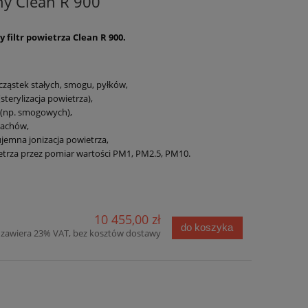
jny Clean R 900
filtr powietrza Clean R 900.
 cząstek stałych, smogu, pyłków,
(sterylizacja powietrza),
 (np. smogowych),
pachów,
emna jonizacja powietrza,
trza przez pomiar wartości PM1, PM2.5, PM10.
10 455,00 zł
do koszyka
zawiera 23% VAT, bez kosztów dostawy