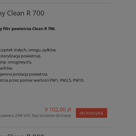
jny Clean R 700
filtr powietrza Clean R 700.
 cząstek stałych, smogu, pyłków,
(sterylizacja powietrza),
 (np. smogowych),
pachów,
emna jonizacja powietrza,
trza przez pomiar wartości PM1, PM2.5, PM10.
9 102,00 zł
do koszyka
zawiera 23% VAT, bez kosztów dostawy