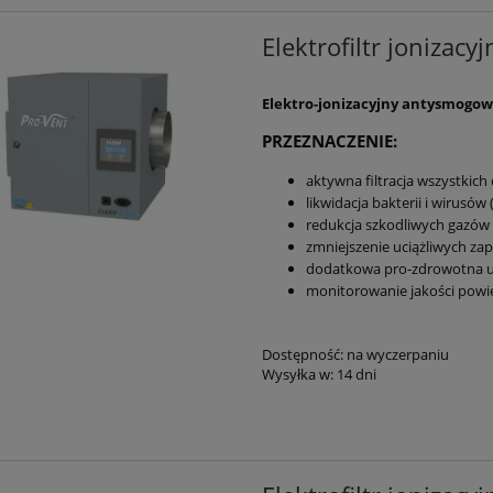
Elektrofiltr jonizacy
Elektro-jonizacyjny antysmogowy 
PRZEZNACZENIE:
aktywna filtracja wszystkich
likwidacja bakterii i wirusów 
redukcja szkodliwych gazów
zmniejszenie uciążliwych za
dodatkowa pro-zdrowotna uj
monitorowanie jakości powie
Dostępność:
na wyczerpaniu
Wysyłka w:
14 dni