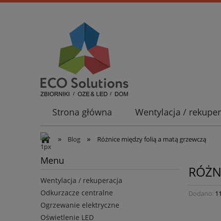
Strona główna
Wentylacja / rekuper
Promocje
»
»
Blog
Różnice między folią a matą grzewczą
Menu
RÓŻN
Wentylacja / rekuperacja
Odkurzacze centralne
Dodano:
1
Ogrzewanie elektryczne
Oświetlenie LED