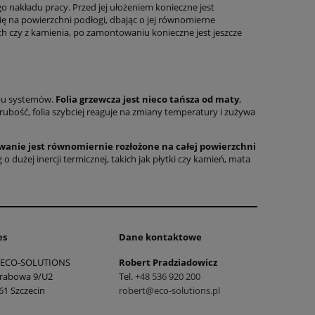
 nakładu pracy. Przed jej ułożeniem konieczne jest
ię na powierzchni podłogi, dbając o jej równomierne
 czy z kamienia, po zamontowaniu konieczne jest jeszcze
obu systemów.
Folia grzewcza jest nieco tańsza od maty
,
ubość, folia szybciej reaguje na zmiany temperatury i zużywa
wanie jest równomiernie rozłożone na całej powierzchni
 dużej inercji termicznej, takich jak płytki czy kamień, mata
es
Dane kontaktowe
ECO-SOLUTIONS
Robert Pradziadowicz
Grabowa 9/U2
Tel.
+48 536 920 200
61 Szczecin
robert@eco-solutions.pl