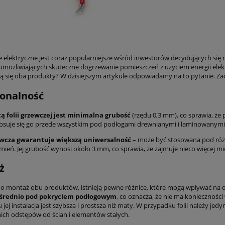
 elektryczne jest coraz popularniejsze wśród inwestorów decydujących s
umożliwiających skuteczne dogrzewanie pomieszczeń z użyciem energii elektr
ą się oba produkty? W dzisiejszym artykule odpowiadamy na to pytanie. Za
onalność
ą folii grzewczej jest minimalna grubość
(rzędu 0,3 mm), co sprawia, że
suje się go przede wszystkim pod podłogami drewnianymi i laminowanymi
wcza gwarantuje większą uniwersalność
– może być stosowana pod różn
mień. Jej grubość wynosi około 3 mm, co sprawia, że zajmuje nieco więcej miej
ż
zi o montaż obu produktów, istnieją pewne różnice, które mogą wpływać na 
ośrednio pod pokryciem podłogowym
, co oznacza, że nie ma koniecznośc
 jej instalacja jest szybsza i prostsza niż maty. W przypadku folii należy 
ch odstępów od ścian i elementów stałych.