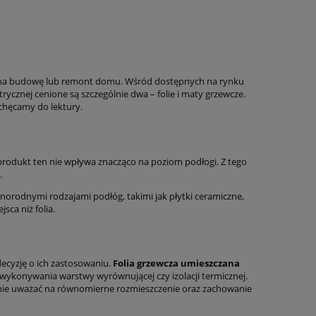
ię na budowę lub remont domu. Wśród dostępnych na rynku
ycznej cenione są szczególnie dwa – folie i maty grzewcze.
chęcamy do lektury.
 produkt ten nie wpływa znacząco na poziom podłogi. Z tego
.
orodnymi rodzajami podłóg, takimi jak płytki ceramiczne,
sca niż folia.
decyzję o ich zastosowaniu.
Folia grzewcza umieszczana
i wykonywania warstwy wyrównującej czy izolacji termicznej.
jedynie uważać na równomierne rozmieszczenie oraz zachowanie