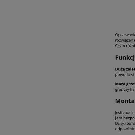
Ogrzewanie
rozwiązań 
Czym różni
Funkcj
Dużą zalet
powodu sto
Mata grze
gres czy ka
Monta
Jeśli chod
jest bezp
Dzięki temu
odpowiedni