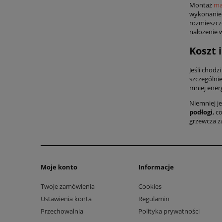
Montaż
ma
wykonanie 
rozmieszcz
nałożenie w
Koszt 
Jeśli chod
szczególni
mniej energ
Niemniej j
podłogi
, c
grzewcza za
Moje konto
Informacje
Twoje zamówienia
Cookies
Ustawienia konta
Regulamin
Przechowalnia
Polityka prywatności