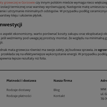
ty grzewczej w Gorzowie
czy innym polskim mieście wymaga nieco większego
izolacji termicznej oraz warstwy wyrównującej. Następnie matę umieszcza s
enie i utrzymanie minimalnych odstępów. W przypadku podłóg ceramicznych
arstwy kleju i ułożenie płytek.
inwestycji
zi o aspekt ekonomiczny, warto porównać koszty zakupu oraz eksploatacji 
e jeśli weźmiemy pod uwagę jej prostszy montaż. Ze względu na minimalną gr
ii.
ednak mata grzewcza również ma swoje zalety. Jej budowa sprawia, że
ogrze
o przekłada się na efektywniejsze wykorzystanie energii. W przypadku podłóg o
pewnia lepsze rezultaty niż folia.
Płatności i dostawa
Nasza firma
Adr
MM 
Rodzaje dostawy
Blog
ul. 
Rodzaje płatności
Kontakt
70-7