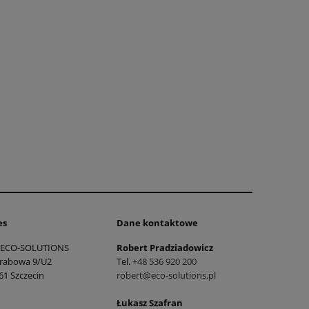
es
Dane kontaktowe
ECO-SOLUTIONS
Robert Pradziadowicz
Grabowa 9/U2
Tel.
+48 536 920 200
61 Szczecin
robert@eco-solutions.pl
Łukasz Szafran