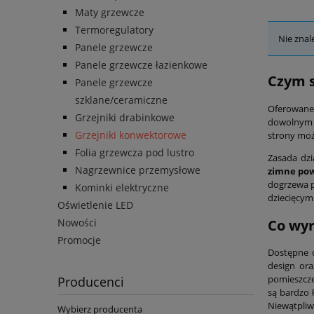
Maty grzewcze
Termoregulatory
Nie znal
Panele grzewcze
Panele grzewcze łazienkowe
Czym s
Panele grzewcze
szklane/ceramiczne
Oferowane
Grzejniki drabinkowe
dowolnym p
Grzejniki konwektorowe
strony moż
Folia grzewcza pod lustro
Zasada dzi
Nagrzewnice przemysłowe
zimne pow
dogrzewa p
Kominki elektryczne
dziecięcym 
Oświetlenie LED
Co wyr
Nowości
Promocje
Dostępne d
design ora
pomieszcze
Producenci
są bardzo 
Niewątpliw
Wybierz producenta