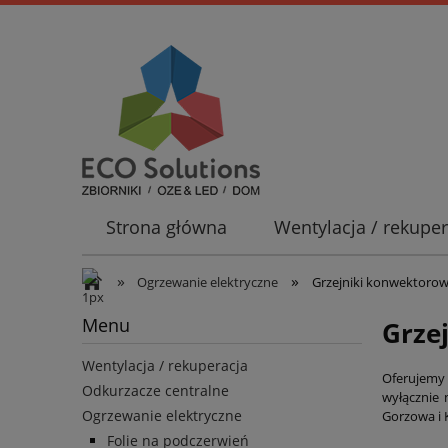
Strona główna
Wentylacja / rekuper
Promocje
»
»
Ogrzewanie elektryczne
Grzejniki konwektoro
Menu
Grzej
Wentylacja / rekuperacja
Oferujemy 
Odkurzacze centralne
wyłącznie 
Ogrzewanie elektryczne
Gorzowa i 
Folie na podczerwień