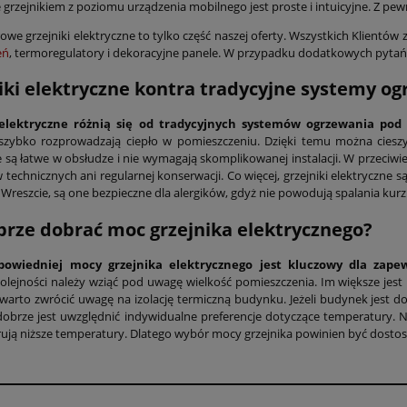
 grzejnikiem z poziomu urządzenia mobilnego jest proste i intuicyjne. Z pe
we grzejniki elektryczne to tylko część naszej oferty. Wszystkich Klientów
eń
, termoregulatory i dekoracyjne panele. W przypadku dodatkowych pyta
iki elektryczne kontra tradycyjne systemy o
 elektryczne różnią się od tradycyjnych systemów ogrzewania pod
szybko rozprowadzają ciepło w pomieszczeniu. Dzięki temu można cieszyć
e są łatwe w obsłudze i nie wymagają skomplikowanej instalacji. W przeci
technicznych ani regularnej konserwacji. Co więcej, grzejniki elektryczne 
 Wreszcie, są one bezpieczne dla alergików, gdyż nie powodują spalania kur
brze dobrać moc grzejnika elektrycznego?
powiedniej mocy grzejnika elektrycznego jest kluczowy dla zap
kolejności należy wziąć pod uwagę wielkość pomieszczenia. Im większe jes
warto zwrócić uwagę na izolację termiczną budynku. Jeżeli budynek jest d
obrze jest uwzględnić indywidualne preferencje dotyczące temperatury. Ni
erują niższe temperatury. Dlatego wybór mocy grzejnika powinien być dost