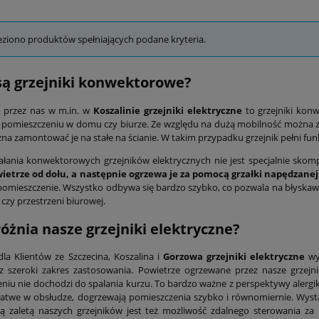
eziono produktów spełniających podane kryteria.
ą grzejniki konwektorowe?
 przez nas w m.in. w
Koszalinie grzejniki elektryczne
to grzejniki kon
omieszczeniu w domu czy biurze. Ze względu na dużą mobilność można zab
na zamontować je na stałe na ścianie. W takim przypadku grzejnik pełni fun
ałania konwektorowych grzejników elektrycznych nie jest specjalnie sko
ietrze od dołu, a następnie ogrzewa je za pomocą grzałki napędzanej
omieszczenie. Wszystko odbywa się bardzo szybko, co pozwala na błyskawic
czy przestrzeni biurowej.
óżnia nasze grzejniki elektryczne?
la Klientów ze Szczecina, Koszalina i
Gorzowa grzejniki elektryczne
wy
z szeroki zakres zastosowania. Powietrze ogrzewane przez nasze grzejn
niu nie dochodzi do spalania kurzu. To bardzo ważne z perspektywy alergikó
łatwe w obsłudze, dogrzewają pomieszczenia szybko i równomiernie. Wystar
ą zaletą naszych grzejników jest też możliwość zdalnego sterowania za p