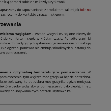
wnością poradzi sobie z nim każdy użytkownik.
 zapraszamy do zapoznania się z produktami takimi jak
folie na
ń zachęcamy do kontaktu z naszym sklepem.
grzewania
 wieloma względami.
Przede wszystkim, są one niezwykle
 się komfortem ciepła w krótkim czasie. Ponadto grzejniki
wieństwie do tradycyjnych systemów ogrzewania nie potrzebują
są ekologiczne, ponieważ nie emitują szkodliwych substancji do
zu w pomieszczeniu.
ewnienia optymalnej temperatury w pomieszczeniu.
W
t pomieszczenie, tym większa moc grzejnika będzie potrzebna.
obrze izolowany, to potrzebna moc grzejnika będzie mniejsza.
ektóre osoby wolą, aby w pomieszczeniu było cieplej, inne z
osowany do indywidualnych potrzeb użytkownika.