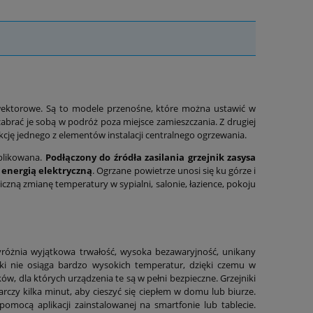
wektorowe. Są to modele przenośne, które można ustawić w
rać je sobą w podróż poza miejsce zamieszczania. Z drugiej
kcję jednego z elementów instalacji centralnego ogrzewania.
mplikowana.
Podłączony do źródła zasilania grzejnik zasysa
 energią elektryczną
. Ogrzane powietrze unosi się ku górze i
zną zmianę temperatury w sypialni, salonie, łazience, pokoju
różnia wyjątkowa trwałość, wysoka bezawaryjność, unikany
iki nie osiąga bardzo wysokich temperatur, dzięki czemu w
w, dla których urządzenia te są w pełni bezpieczne. Grzejniki
czy kilka minut, aby cieszyć się ciepłem w domu lub biurze.
omocą aplikacji zainstalowanej na smartfonie lub tablecie.