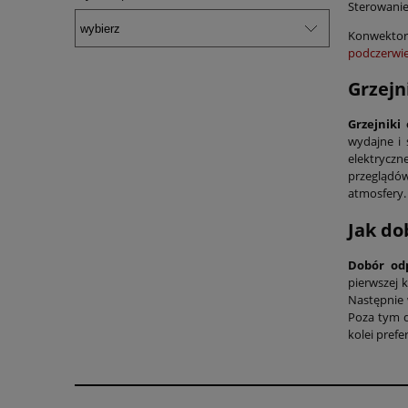
Sterowanie
Konwektoro
podczerwi
Grzejn
Grzejniki
wydajne i 
elektryczn
przeglądów 
atmosfery.
Jak do
Dobór od
pierwszej 
Następnie 
Poza tym d
kolei pref