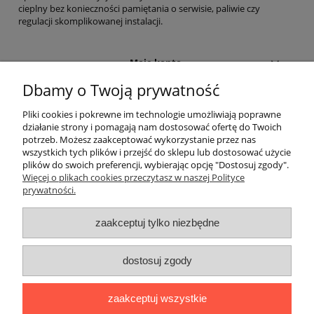
cieplny bez konieczności pamiętania o serwisie, paliwie czy
regulacji skomplikowanej instalacji.
Moje konto
Dbamy o Twoją prywatność
Informacje
Pliki cookies i pokrewne im technologie umożliwiają poprawne
działanie strony i pomagają nam dostosować ofertę do Twoich
Płatności i dostawa
potrzeb. Możesz zaakceptować wykorzystanie przez nas
wszystkich tych plików i przejść do sklepu lub dostosować użycie
plików do swoich preferencji, wybierając opcję "Dostosuj zgody".
Nasza firma
Więcej o plikach cookies przeczytasz w naszej Polityce
prywatności.
Adres
zaakceptuj tylko niezbędne
MM ECO-SOLUTIONS
ul. Grabowa 9/U2
70-761 Szczecin
Dane kontaktowe
dostosuj zgody
Tel.
Tel.
zaakceptuj wszystkie