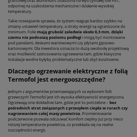
grafitowej oraz aluminium, osadzona na wytrzymałej folii PET,
odpornej na uszkodzenia mechaniczne i działanie wysokiej
temperatury.
Takie rozwiązanie sprawia, że system reaguje bardzo szybko na
zmiany ustawień temperatury, a straty energii są ograniczone do
minimum. Folie
mają grubość zaledwie około 0,3 mm, dzięki
czemu nie podnoszą poziomu podłogi
i mogą być montowane
pod panelami, deskami warstwowymi czy płytami gipsowo-
kartonowymi. Dla inwestora oznacza to dużą swobodę projektową
oraz możliwość zastosowania ogrzewania tam, gdzie klasyczne
instalacje wodne byłyby problematyczne lub zbyt kosztowne.
Dlaczego ogrzewanie elektryczne z folią
Termofol jest energooszczędne?
Jednym z argumentów przemawiających za wyborem folii
grzewczych Termofol jest ich wysoka efektywność energetyczna.
Ogrzewają one dokładnie tam, gdzie jest to potrzebne –
bez
pośrednich strat związanych z przesyłem ciepła w rurach czy
nagrzewaniem całej masy powietrza
. Promieniowanie
podczerwone pozwala odczuwać komfort cieplny już przy nieco
niższej temperaturze powietrza, co przekłada się na realne
oszczędności energii.