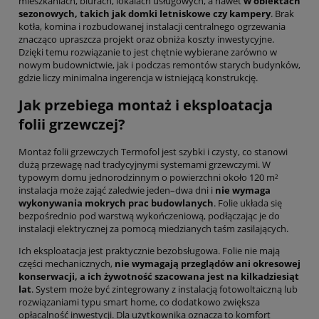
mieszkaniach, biurach, lokalach usługowych, a nawet
w obiektach
sezonowych, takich jak domki letniskowe czy kampery
. Brak
kotła, komina i rozbudowanej instalacji centralnego ogrzewania
znacząco upraszcza projekt oraz obniża koszty inwestycyjne.
Dzięki temu rozwiązanie to jest chętnie wybierane zarówno w
nowym budownictwie, jak i podczas remontów starych budynków,
gdzie liczy minimalna ingerencja w istniejącą konstrukcję.
Jak przebiega montaż i eksploatacja
folii grzewczej?
Montaż folii grzewczych Termofol jest szybki i czysty, co stanowi
dużą przewagę nad tradycyjnymi systemami grzewczymi. W
typowym domu jednorodzinnym o powierzchni około 120 m²
instalacja może zająć zaledwie jeden–dwa dni i
nie wymaga
wykonywania mokrych prac budowlanych
. Folie układa się
bezpośrednio pod warstwą wykończeniową, podłączając je do
instalacji elektrycznej za pomocą miedzianych taśm zasilających.
Ich eksploatacja jest praktycznie bezobsługowa. Folie nie mają
części mechanicznych,
nie wymagają przeglądów ani okresowej
konserwacji, a ich żywotność szacowana jest na kilkadziesiąt
lat
. System może być zintegrowany z instalacją fotowoltaiczną lub
rozwiązaniami typu smart home, co dodatkowo zwiększa
opłacalność inwestycji. Dla użytkownika oznacza to komfort