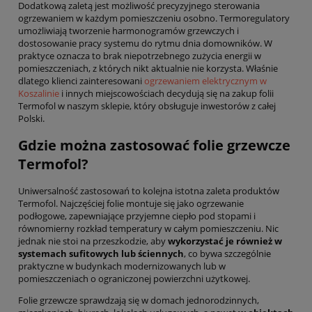
Dodatkową zaletą jest możliwość precyzyjnego sterowania
ogrzewaniem w każdym pomieszczeniu osobno. Termoregulatory
umożliwiają tworzenie harmonogramów grzewczych i
dostosowanie pracy systemu do rytmu dnia domowników. W
praktyce oznacza to brak niepotrzebnego zużycia energii w
pomieszczeniach, z których nikt aktualnie nie korzysta. Właśnie
dlatego klienci zainteresowani
ogrzewaniem elektrycznym w
Koszalinie
i innych miejscowościach decydują się na zakup folii
Termofol w naszym sklepie, który obsługuje inwestorów z całej
Polski.
Gdzie można zastosować folie grzewcze
Termofol?
Uniwersalność zastosowań to kolejna istotna zaleta produktów
Termofol. Najczęściej folie montuje się jako ogrzewanie
podłogowe, zapewniające przyjemne ciepło pod stopami i
równomierny rozkład temperatury w całym pomieszczeniu. Nic
jednak nie stoi na przeszkodzie, aby
wykorzystać je również w
systemach sufitowych lub ściennych
, co bywa szczególnie
praktyczne w budynkach modernizowanych lub w
pomieszczeniach o ograniczonej powierzchni użytkowej.
Folie grzewcze sprawdzają się w domach jednorodzinnych,