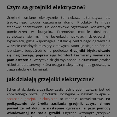
Czym są grzejniki elektryczne?
Grzejniki zasilane elektrycznie to ciekawa alternatywa dla
tradycyjnego źródła ogrzewania domu. Produkty te mogą
stanowić podstawowe lub dodatkowe ogrzewanie konkretnych
pomieszczeń w budynku. Przenośne modele doskonale
sprawdzają się m.in. w łazienkach, pokojach dziecięcych i
sypialniach, gdzie wspomagają instalację centralnego ogrzewania
w czasie chłodnych miesięcy zimowych. Montuje się je na ścianie
lub stawia bezpośrednio na podłodze.
Grzejniki błyskawicznie
się nagrzewają, poprawiając komfort termiczny wewnątrz
pomieszczenia
. Wszystko dzięki wykonanej z aluminium grzałce
niskotemperaturowej, która osiąga maksymalną moc grzewczą w
ciągu zaledwie kilku minut.
Jak działają grzejniki elektryczne?
Schemat działania grzejników zasilanych prądem zależny jest od
konkretnego rodzaju produktu. Dostępne w naszym sklepie w
Szczecinie grzejniki elektryczne
to modele konwektorowe.
Po
podłączeniu do źródła zasilania grzejnik zasysa zimne
powietrze od dołu, a następnie ogrzewa je przy pomocy
wbudowanej na stałe grzałki
. Ogrzane wewnątrz grzejnika