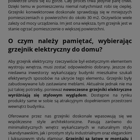
powietrze unosi się ku górze. Cały proces trwa jedynie parę chwil.
Dzięki temu w pomieszczeniu niemal natychmiast robi się cieplej.
Grzejniki konwektorowe doskonale sprawdzają się w mniejszych
pomieszczeniach o powierzchni do około 30 m2. Oczywiście wiele
zależy od mocy urządzenia. Im jest ona większa, tym grzejnik jest w
stanie ogrzać pomieszczenie o większej powierzchni.
O czym należy pamiętać, wybierając
grzejnik elektryczny do domu?
Aby grzejnik elektryczny rzeczywiście był estetycznym elementem
wystroju wnętrza, musi zostać odpowiednio dobrany. Jeszcze do
niedawna inwestorzy wykańczający budynki mieszkalne szukali
efektywnych sposobów na ukrycie tego elementu. Grzejniki były
zabudowywane lub zastawiane meblami. Aktualnie jednak nie ma
już takiej potrzeby, ponieważ
nowoczesne grzejniki elektryczne
wyróżniają się stylowym wyglądem
. Dostępne na rynku
produkty same w sobie są atrakcyjnym dopełnieniem przestrzeni
wewnątrz budynku.
Oferowane przez nas grzejniki doskonale wpasowują się we
współczesne style architektoniczne. Pasują zarówno do
minimalistycznych wnętrz wykańczanych w naturalnym stylu
skandynawskim, jak i prostym stylu industrialnym oraz eleganckim
i luksusowym stylu glamour.
Grzejniki są łatwe w montażu i