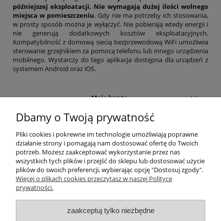
późniejszej eksploatacji. Nie wymagają dużej ilości wolnego
miejsca w pomieszczeniu
. Gdy nie ma potrzeby ich stosowania,
w prosty sposób można je wyłączyć. Nie pobierają wtedy energii i
nie generują dodatkowych kosztów eksploatacyjnych.
Kompatybilność z domową siecią bezprzewodową WiFi umożliwia
sterowanie grzejnikiem za pomocą telefonu lub innego urządzenia
mobilnego. Wystarczy do tego aplikacja dostępna dla urządzeń z
systemem Android oraz iOS.
Moje konto
Dbamy o Twoją prywatność
Informacje
Pliki cookies i pokrewne im technologie umożliwiają poprawne
działanie strony i pomagają nam dostosować ofertę do Twoich
Płatności i dostawa
potrzeb. Możesz zaakceptować wykorzystanie przez nas
wszystkich tych plików i przejść do sklepu lub dostosować użycie
plików do swoich preferencji, wybierając opcję "Dostosuj zgody".
Nasza firma
Więcej o plikach cookies przeczytasz w naszej Polityce
prywatności.
Adres
zaakceptuj tylko niezbędne
MM ECO-SOLUTIONS
ul. Grabowa 9/U2
70-761 Szczecin