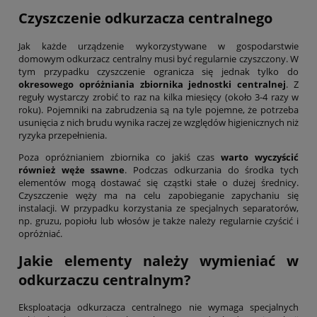
Czyszczenie odkurzacza centralnego
Jak każde urządzenie wykorzystywane w gospodarstwie
domowym odkurzacz centralny musi być regularnie czyszczony. W
tym przypadku czyszczenie ogranicza się jednak tylko do
okresowego opróżniania zbiornika jednostki centralnej
. Z
reguły wystarczy zrobić to raz na kilka miesięcy (około 3-4 razy w
roku). Pojemniki na zabrudzenia są na tyle pojemne, że potrzeba
usunięcia z nich brudu wynika raczej ze względów higienicznych niż
ryzyka przepełnienia.
Poza opróżnianiem zbiornika co jakiś czas
warto wyczyścić
również węże ssawne
. Podczas odkurzania do środka tych
elementów mogą dostawać się cząstki stałe o dużej średnicy.
Czyszczenie węży ma na celu zapobieganie zapychaniu się
instalacji. W przypadku korzystania ze specjalnych separatorów,
np. gruzu, popiołu lub włosów je także należy regularnie czyścić i
opróżniać.
Jakie elementy należy wymieniać w
odkurzaczu centralnym?
Eksploatacja odkurzacza centralnego nie wymaga specjalnych