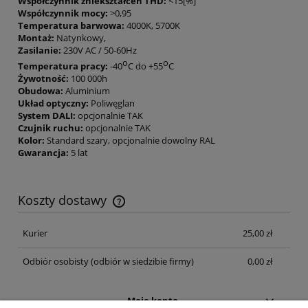
Współczynnik zniekształceń THD:
<15[%]
Współczynnik mocy:
>0,95
Temperatura barwowa:
4000K, 5700K
Montaż:
Natynkowy,
Zasilanie:
230V AC / 50-60Hz
o
o
Temperatura pracy:
-40
C do +55
C
Żywotność:
100 000h
Obudowa:
Aluminium
Układ optyczny:
Poliwęglan
System DALI:
opcjonalnie TAK
Czujnik ruchu:
opcjonalnie TAK
Kolor:
Standard szary, opcjonalnie dowolny RAL
Gwarancja:
5 lat
Koszty dostawy
Cena nie zawiera ewentualnych kosztów płatności
Kurier
25,00 zł
Odbiór osobisty
(odbiór w siedzibie firmy)
0,00 zł
Moje konto