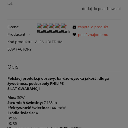
szt.
dodaj do przechowalni
Ocena:
zapytaj o produkt
Producent:
-
poleć znajomemu
Kod produktu:
ALFA HBLED 1M
50W FACTORY
Opis
Polskiej produkcji oprawy, bardzo wysoka jakość, długa
żywotność, podzespoły PHILIPS
5 LAT GWARANCJI
Moc:
50W
Strumień świetlny:
7 185lm
Efektywność świetlna:
144 lm/W
Źródła światła:
4
IP:
66
IK:
09