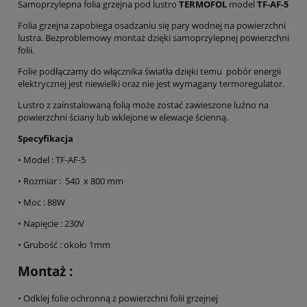
Samoprzylepna folia grzejna pod lustro
TERMOFOL
model
TF-AF-5
Folia grzejna zapobiega osadzaniu się pary wodnej na powierzchni
lustra. Bezproblemowy montaż dzięki samoprzylepnej powierzchni
folii.
Folie podłączamy do włącznika światła dzięki temu pobór energii
elektrycznej jest niewielki oraz nie jest wymagany termoregulator.
Lustro z zainstalowaną folią może zostać zawieszone luźno na
powierzchni ściany lub wklejone w elewacje ścienną.
Specyfikacja
• Model : TF-AF-5
• Rozmiar : 540 x 800 mm
• Moc : 88W
• Napięcie : 230V
• Grubość : około 1mm
Montaż :
• Odklej folie ochronną z powierzchni folii grzejnej