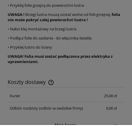
• Przyklej folie grzejną do powierzchni lustra
UWAGA !
Brzegi lustra muszą zostać wolne od folii grzejnej,
folia
nie może pokryć całej powierzchni lustra !
• Nałoż klej montażowy na brzegi lustra
•
Podłącz folie do zasilania - do włącznika światła.
• Przyklej lustro do ściany
UWAGA! Folia musi zostać podłączona przez elektryka z
uprawnieniami.
Koszty dostawy
Cena nie zawiera ewentualnych kosztów płatności
Kurier
25,00 zł
Odbiór osobisty
(odbiór w siedzibie firmy)
0,00 zł
Moje konto