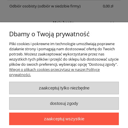
Odbiór osobisty
(odbiór w siedzibie firmy)
0,00 zł
Moje konto
Dbamy o Twoją prywatność
Informacje
Pliki cookies i pokrewne im technologie umożliwiają poprawne
działanie strony i pomagają nam dostosować ofertę do Twoich
Płatności i dostawa
potrzeb. Możesz zaakceptować wykorzystanie przez nas
wszystkich tych plików i przejść do sklepu lub dostosować użycie
plików do swoich preferencji, wybierając opcję "Dostosuj zgody".
Nasza firma
Więcej o plikach cookies przeczytasz w naszej Polityce
prywatności.
Adres
zaakceptuj tylko niezbędne
MM ECO-SOLUTIONS
ul. Grabowa 9/U2
70-761 Szczecin
Dane kontaktowe
dostosuj zgody
Tel.
Tel.
zaakceptuj wszystkie