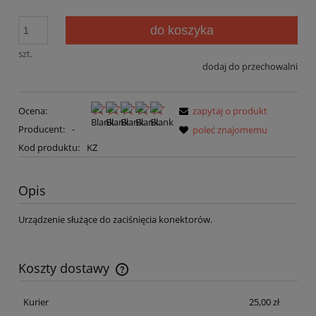
do koszyka
szt.
dodaj do przechowalni
Ocena:
zapytaj o produkt
Producent:
-
poleć znajomemu
Kod produktu:
KZ
Opis
Urządzenie służące do zaciśnięcia konektorów.
Koszty dostawy
Cena nie zawiera ewentualnych kosztów płatności
Kurier
25,00 zł