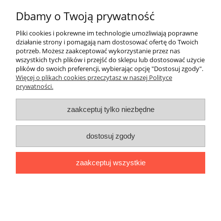
Dbamy o Twoją prywatność
Informacje
Pliki cookies i pokrewne im technologie umożliwiają poprawne
działanie strony i pomagają nam dostosować ofertę do Twoich
Płatności i dostawa
potrzeb. Możesz zaakceptować wykorzystanie przez nas
wszystkich tych plików i przejść do sklepu lub dostosować użycie
Nasza firma
plików do swoich preferencji, wybierając opcję "Dostosuj zgody".
Więcej o plikach cookies przeczytasz w naszej Polityce
prywatności.
Adres
zaakceptuj tylko niezbędne
MM ECO-SOLUTIONS
ul. Grabowa 9/U2
70-761 Szczecin
Dane kontaktowe
dostosuj zgody
Tel.
Tel.
zaakceptuj wszystkie
pokaż pełną wersję strony
Sklep internetowy Shoper.pl