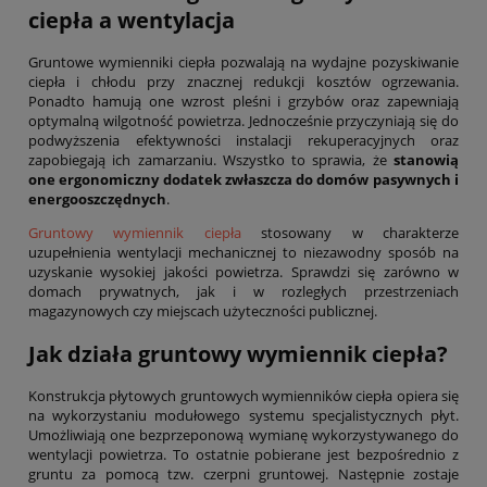
ciepła a wentylacja
Gruntowe wymienniki ciepła pozwalają na wydajne pozyskiwanie
ciepła i chłodu przy znacznej redukcji kosztów ogrzewania.
Ponadto hamują one wzrost pleśni i grzybów oraz zapewniają
optymalną wilgotność powietrza. Jednocześnie przyczyniają się do
podwyższenia efektywności instalacji rekuperacyjnych oraz
zapobiegają ich zamarzaniu. Wszystko to sprawia, że
stanowią
one ergonomiczny dodatek zwłaszcza do domów pasywnych i
energooszczędnych
.
Gruntowy wymiennik ciepła
stosowany w charakterze
uzupełnienia wentylacji mechanicznej to niezawodny sposób na
uzyskanie wysokiej jakości powietrza. Sprawdzi się zarówno w
domach prywatnych, jak i w rozległych przestrzeniach
magazynowych czy miejscach użyteczności publicznej.
Jak działa gruntowy wymiennik ciepła?
Konstrukcja płytowych gruntowych wymienników ciepła opiera się
na wykorzystaniu modułowego systemu specjalistycznych płyt.
Umożliwiają one bezprzeponową wymianę wykorzystywanego do
wentylacji powietrza. To ostatnie pobierane jest bezpośrednio z
gruntu za pomocą tzw. czerpni gruntowej. Następnie zostaje